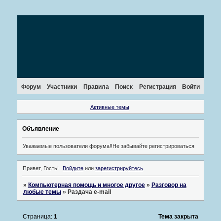
Форум
Участники
Правила
Поиск
Регистрация
Войти
Активные темы
Объявление
Уважаемые пользователи форума!!Не забывайте регистрироваться
Привет, Гость!
Войдите
или
зарегистрируйтесь
.
»
Компьютерная помощь и многое другое
»
Разговор на
любые темы
»
Раздача e-mail
Страница:
1
Тема закрыта