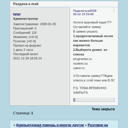
Раздача e-mail
1
Поделиться
2009-
tatar
06-22 15:53:00
Администратор
Хотите красивый ящик???
Зарегистрирован
: 2008-01-05
Оставляйте заявку
Приглашений:
0
В заявке указать
Сообщений:
116
1.предпочитаемый логин
Уважение:
[+0/-0]
как можно больше
Позитив:
[+0/-0]
вариантов
Провел на форуме:
1 день 2 часа
2.Выберете домен из
Последний визит:
списка
2011-12-28 18:55:14
programist.ru
student.su
xaker.ru
3.Оставили заявку??Ждем
ответа в этой теме или В ЛС
P.S. ТЕМА ВРЕМЕННО
ЗАКРЫТА
0
Тема закрыта
Страница:
1
»
Компьютерная помощь и многое другое
»
Разговор на